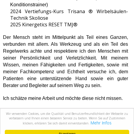
Konditionstrainer)
2024 Vertiefungs-Kurs
Trisana ® Wirbelsäulen-
Technik Skoliose
2025 Kinergetics RESET TMJ®
Der Mensch steht im Mittelpunkt als Teil eines Ganzen,
verbunden mit allem. Als Werkzeug und als ein Teil des
Regelwerks achte und respektiere ich den Menschen mit
seiner Persönlichkeit und Verletzlichkeit. Mit meinem
Wissen, meinen Fähigkeiten und Fertigkeiten, sowie mit
meiner Fachkompetenz und Echtheit versuche ich, dem
Patienten eine unterstützende Hand sowie ein guter
Berater und Begleiter auf seinem Weg zu sein.
Ich schätze meine Arbeit und möchte diese nicht missen.
Wir verwenden Cookies, um die Qualität und Benutzerfreundlichkeit der Webseite zu
Powered by Worldsoft
|
|
|
Home
Kontakt
Blog
verbessern und Ihnen einen besseren Service zu bieten. Wenn Sie auf Zustimmen
Mehr Infos
|
|
|
|
klicken, erklären Sie sich damit einverstanden.
Impressum
Datenschutzerklärung
Sitemap
Login
© 2019 - 2025 Medizinische Massagen Edwards, Alle
Akzeptieren